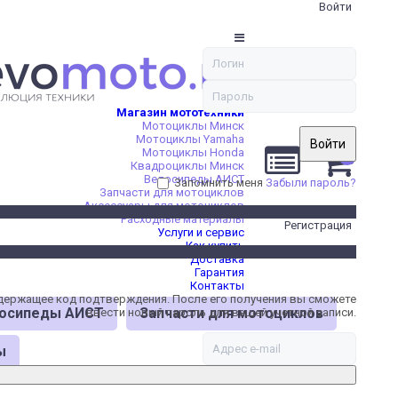
Войти
Магазин мототехники
Мотоциклы Минск
Мотоциклы Yamaha
Войти
Мотоциклы Honda
0
Квадроциклы Минск
Велосипеды АИСТ
Запомнить меня
Забыли пароль?
Запчасти для мотоциклов
Аксессуары для мотоциклов
Расходные материалы
Регистрация
Услуги и сервис
Как купить
Доставка
Гарантия
Контакты
содержащее код подтверждения. После его получения вы сможете
осипеды АИСТ
Запчасти для мотоциклов
ввести новый пароль для вашей учетной записи.
ы